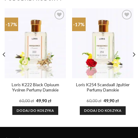
-17%
-17%
Dodaj do
Dodaj do
ulubionych
ulubionych
Loris K222 Black Opiuum
Loris K254 Scandaall Jgultier
Yvslren Perfumy Damskie
Perfumy Damskie
a
Pierwotna
Aktualna
Pierwotna
Aktualna
60,00
zł
49,90
zł
60,00
zł
49,90
zł
cena
cena
cena
cena
wynosiła:
wynosi:
wynosiła:
wynosi:
DODAJ DO KOSZYKA
DODAJ DO KOSZYKA
60,00 zł.
49,90 zł.
60,00 zł.
49,90 zł.