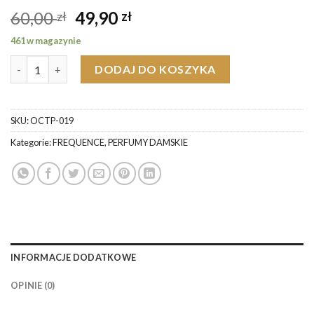
Pierwotna
Aktualna
60,00
49,90
zł
zł
cena
cena
461 w magazynie
wynosiła:
wynosi:
ilość Loris K439 Oud Sati Mood Mfkrkdjan Perfumy Damskie
60,00 zł.
49,90 zł.
DODAJ DO KOSZYKA
SKU:
OCTP-019
Kategorie:
FREQUENCE
,
PERFUMY DAMSKIE
INFORMACJE DODATKOWE
OPINIE (0)