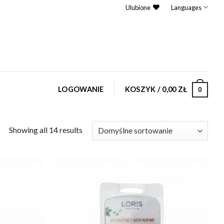
Ulubione
Languages
LOGOWANIE
KOSZYK /
0,00
ZŁ
0
Showing all 14 results
Dodaj do
Dodaj do
ulubionych
ulubionych