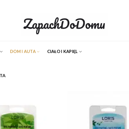
DOM I AUTA
CIAŁO I KAPIĘL
TA
Dodaj do
ulubionych