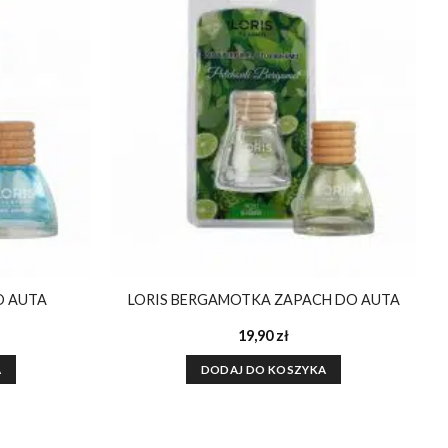
Dodaj do
Dodaj do
ulubionych
ulubionych
O AUTA
LORIS BERGAMOTKA ZAPACH DO AUTA
19,90
zł
A
DODAJ DO KOSZYKA