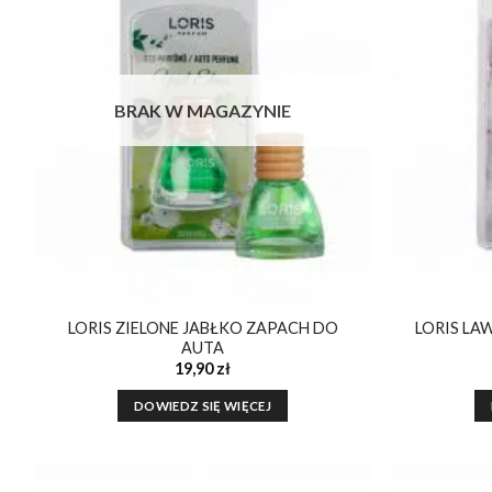
Dodaj do
ulubionych
BRAK W MAGAZYNIE
LORIS ZIELONE JABŁKO ZAPACH DO
LORIS LA
AUTA
19,90
zł
DOWIEDZ SIĘ WIĘCEJ