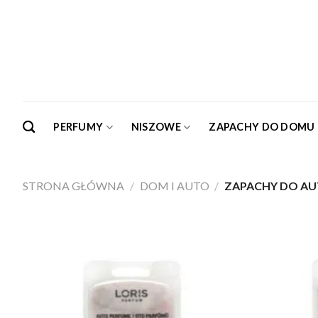
Skip
to
content
PERFUMY
NISZOWE
ZAPACHY DO DOMU
STRONA GŁÓWNA
/
DOM I AUTO
/
ZAPACHY DO AU
Dodaj do
ulubionych