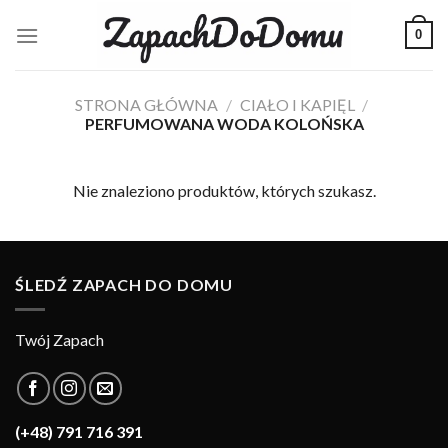
Skip
0
to
content
STRONA GŁÓWNA
/
CIAŁO I KAPIĘL
/
PERFUMOWANA WODA KOLOŃSKA
Nie znaleziono produktów, których szukasz.
ŚLEDŹ ZAPACH DO DOMU
Twój Zapach
(+48) 791 716 391