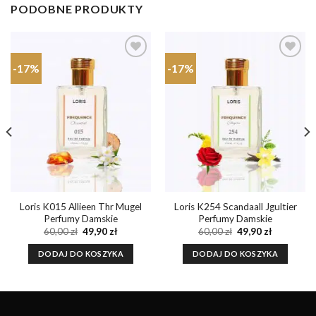
PODOBNE PRODUKTY
-17%
-17%
Dodaj do
Dodaj do
ulubionych
ulubionych
Loris K015 Allieen Thr Mugel
Loris K254 Scandaall Jgultier
Perfumy Damskie
Perfumy Damskie
a
Pierwotna
Aktualna
Pierwotna
Aktualna
60,00
zł
49,90
zł
60,00
zł
49,90
zł
cena
cena
cena
cena
wynosiła:
wynosi:
wynosiła:
wynosi:
DODAJ DO KOSZYKA
DODAJ DO KOSZYKA
60,00 zł.
49,90 zł.
60,00 zł.
49,90 zł.