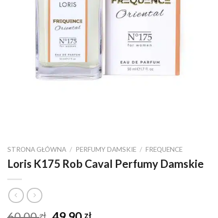
STRONA GŁÓWNA
/
PERFUMY DAMSKIE
/
FREQUENCE
Loris K175 Rob Caval Perfumy Damskie
Pierwotna
Aktualna
60,00
49,90
zł
zł