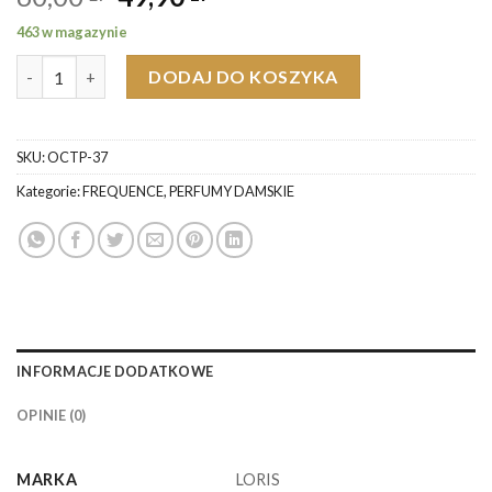
cena
cena
463 w magazynie
wynosiła:
wynosi:
ilość Loris K175 Rob Caval Perfumy Damskie
60,00 zł.
49,90 zł.
DODAJ DO KOSZYKA
SKU:
OCTP-37
Kategorie:
FREQUENCE
,
PERFUMY DAMSKIE
INFORMACJE DODATKOWE
OPINIE (0)
MARKA
LORIS