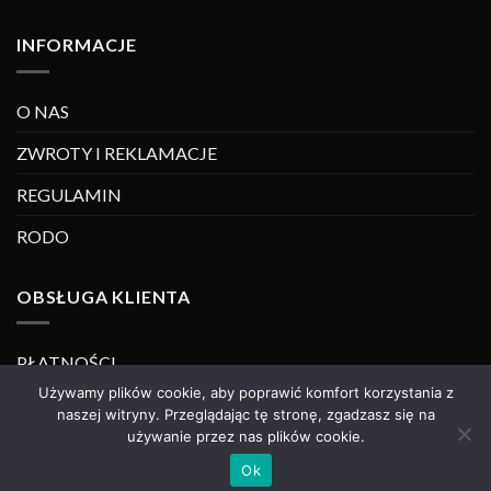
INFORMACJE
O NAS
ZWROTY I REKLAMACJE
REGULAMIN
RODO
OBSŁUGA KLIENTA
PŁATNOŚCI
Używamy plików cookie, aby poprawić komfort korzystania z
DOSTAWA
naszej witryny. Przeglądając tę stronę, zgadzasz się na
używanie przez nas plików cookie.
Ok
Copyright 2026 ©
C.EM