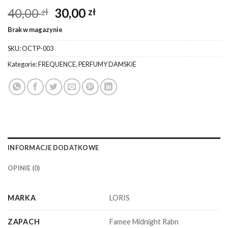
Pierwotna
Aktualna
40,00
30,00
zł
zł
cena
cena
Brak w magazynie
wynosiła:
wynosi:
40,00 zł.
30,00 zł.
SKU:
OCTP-003
Kategorie:
FREQUENCE
,
PERFUMY DAMSKIE
INFORMACJE DODATKOWE
OPINIE (0)
MARKA
LORIS
ZAPACH
Famee Midnight Rabn