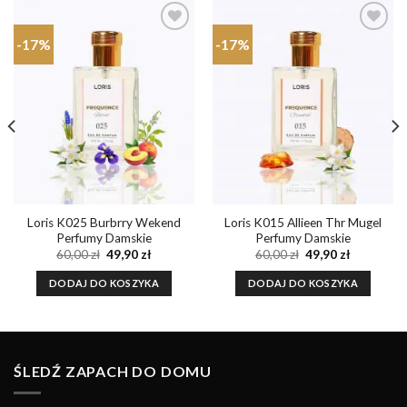
-17%
-17%
Dodaj do
Dodaj do
ulubionych
ulubionych
Loris K025 Burbrry Wekend
Loris K015 Allieen Thr Mugel
Perfumy Damskie
Perfumy Damskie
a
Pierwotna
Aktualna
Pierwotna
Aktualna
60,00
zł
49,90
zł
60,00
zł
49,90
zł
cena
cena
cena
cena
wynosiła:
wynosi:
wynosiła:
wynosi:
DODAJ DO KOSZYKA
DODAJ DO KOSZYKA
60,00 zł.
49,90 zł.
60,00 zł.
49,90 zł.
ŚLEDŹ ZAPACH DO DOMU