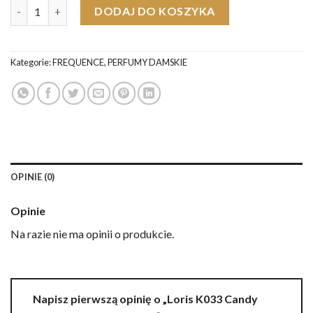
ilość Loris K033 Candy Canel Perfumy Damskie
60,00 zł.
49,90 zł.
DODAJ DO KOSZYKA
Kategorie:
FREQUENCE
,
PERFUMY DAMSKIE
OPINIE (0)
Opinie
Na razie nie ma opinii o produkcie.
Napisz pierwszą opinię o „Loris K033 Candy