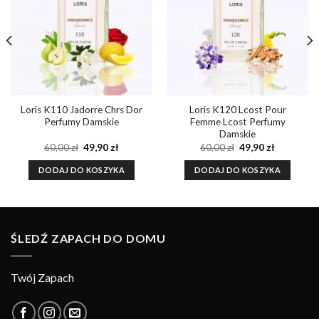
ulubionych
ulubionych
Loris K110 Jadorre Chrs Dor
Loris K120 Lcost Pour
Perfumy Damskie
Femme Lcost Perfumy
Damskie
a
Pierwotna
Aktualna
Pierwotna
Aktualna
60,00
zł
49,90
zł
60,00
zł
49,90
zł
cena
cena
cena
cena
wynosiła:
wynosi:
wynosiła:
wynosi:
DODAJ DO KOSZYKA
DODAJ DO KOSZYKA
60,00 zł.
49,90 zł.
60,00 zł.
49,90 zł.
ŚLEDŹ ZAPACH DO DOMU
Twój Zapach