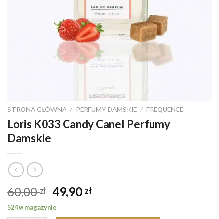
STRONA GŁÓWNA
/
PERFUMY DAMSKIE
/
FREQUENCE
Loris K033 Candy Canel Perfumy
Damskie
Pierwotna
Aktualna
60,00
49,90
zł
zł
cena
cena
524 w magazynie
wynosiła:
wynosi: