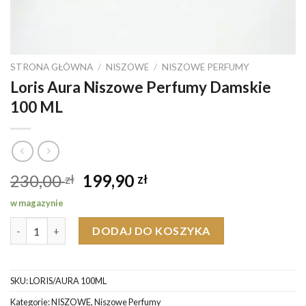
STRONA GŁÓWNA
/
NISZOWE
/
NISZOWE PERFUMY
Loris Aura Niszowe Perfumy Damskie
100 ML
Pierwotna
Aktualna
230,00
199,90
zł
zł
cena
cena
w magazynie
wynosiła:
wynosi:
ilość Loris Aura Niszowe Perfumy Damskie 100 ML
230,00 zł.
199,90 zł.
DODAJ DO KOSZYKA
SKU:
LORIS/AURA 100ML
Kategorie:
NISZOWE
,
Niszowe Perfumy