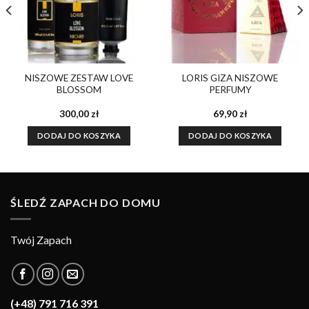
NISZOWE ZESTAW LOVE
LORIS GIZA NISZOWE
BLOSSOM
PERFUMY
300,00
zł
69,90
zł
DODAJ DO KOSZYKA
DODAJ DO KOSZYKA
ŚLEDŹ ZAPACH DO DOMU
Twój Zapach
(+48) 791 716 391