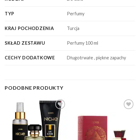
TYP
Perfumy
KRAJ POCHODZENIA
Turcja
SKŁAD ZESTAWU
Perfumy 100 ml
CECHY DODATKOWE
Długotrwałe , piękne zapachy
PODOBNE PRODUKTY
Dodaj do
Dodaj do
ulubionych
ulubionych