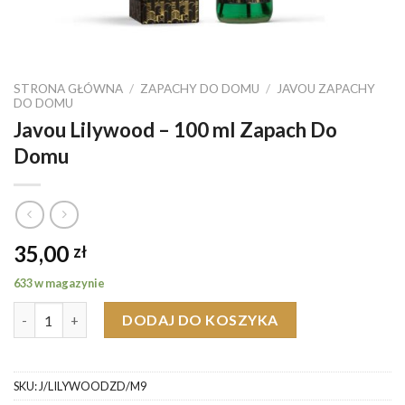
STRONA GŁÓWNA
/
ZAPACHY DO DOMU
/
JAVOU ZAPACHY
DO DOMU
Javou Lilywood – 100 ml Zapach Do
Domu
35,00
zł
633 w magazynie
ilość Javou Lilywood - 100 ml Zapach Do Domu
DODAJ DO KOSZYKA
SKU:
J/LILYWOODZD/M9