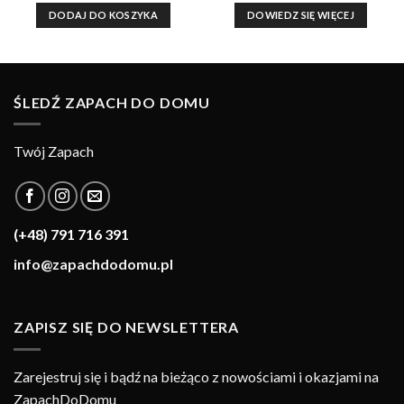
wynosiła:
wynosi:
wynosiła:
wynosi:
DODAJ DO KOSZYKA
DOWIEDZ SIĘ WIĘCEJ
60,00 zł.
49,90 zł.
40,00 zł.
30,00 zł.
ŚLEDŹ ZAPACH DO DOMU
Twój Zapach
(+48) 791 716 391
info@zapachdodomu.pl
ZAPISZ SIĘ DO NEWSLETTERA
Zarejestruj się i bądź na bieżąco z nowościami i okazjami na
ZapachDoDomu