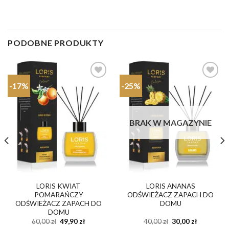
PODOBNE PRODUKTY
-17%
-25%
Dodaj do
Dodaj do
ulubionych
ulubionych
BRAK W MAGAZYNIE
LORIS KWIAT
LORIS ANANAS
POMARAŃCZY
ODŚWIEŻACZ ZAPACH DO
ODŚWIEŻACZ ZAPACH DO
DOMU
DOMU
a
Pierwotna
Aktualna
Pierwotna
Aktualna
60,00
zł
49,90
zł
40,00
zł
30,00
zł
cena
cena
cena
cena