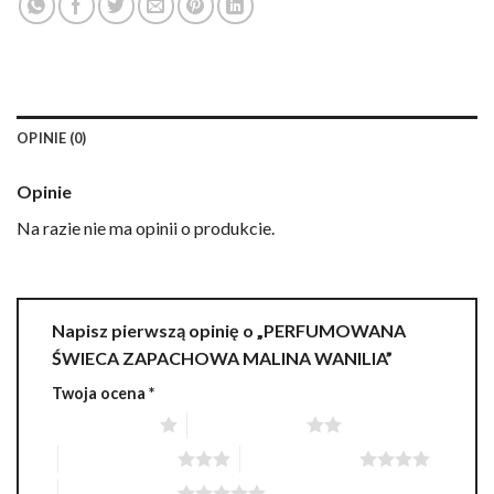
OPINIE (0)
Opinie
Na razie nie ma opinii o produkcie.
Napisz pierwszą opinię o „PERFUMOWANA
ŚWIECA ZAPACHOWA MALINA WANILIA”
Twoja ocena
*
1 z 5 gwiazdek
2 z 5 gwiazdek
3 z 5 gwiazdek
4 z 5 gwiazdek
5 z 5 gwiazdek