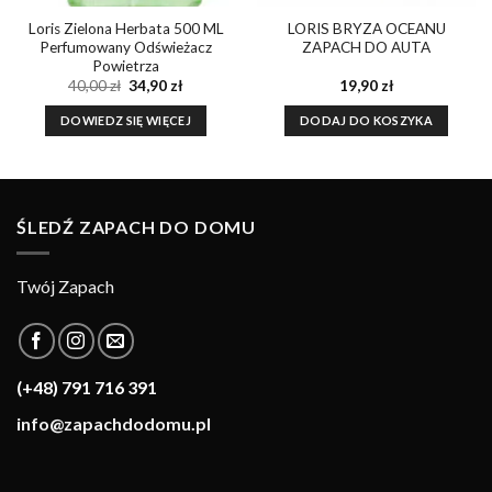
Loris Zielona Herbata 500 ML
LORIS BRYZA OCEANU
Perfumowany Odświeżacz
ZAPACH DO AUTA
Powietrza
Pierwotna
Aktualna
40,00
zł
34,90
zł
19,90
zł
cena
cena
wynosiła:
wynosi:
DOWIEDZ SIĘ WIĘCEJ
DODAJ DO KOSZYKA
40,00 zł.
34,90 zł.
ŚLEDŹ ZAPACH DO DOMU
Twój Zapach
(+48) 791 716 391
info@zapachdodomu.pl