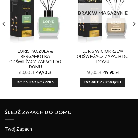
Dodaj do
Dodaj do
ulubionych
ulubionych
BRAK W MAGAZYNIE
LORIS PACZULA &
LORIS WICIOKRZEW
BERGAMOTKA
ODŚWIEŻACZ ZAPACH DO
ODŚWIEŻACZ ZAPACH DO
DOMU
DOMU
a
Pierwotna
Aktualna
Pierwotna
Aktualna
60,00
zł
49,90
zł
60,00
zł
49,90
zł
cena
cena
cena
cena
wynosiła:
wynosi:
wynosiła:
wynosi:
DODAJ DO KOSZYKA
DOWIEDZ SIĘ WIĘCEJ
60,00 zł.
49,90 zł.
60,00 zł.
49,90 zł.
ŚLEDŹ ZAPACH DO DOMU
Twój Zapach