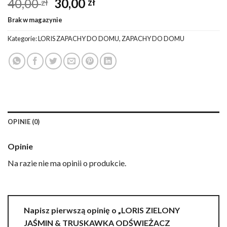
Pierwotna
Aktualna
40,00
30,00
zł
zł
cena
cena
Brak w magazynie
wynosiła:
wynosi:
40,00 zł.
30,00 zł.
Kategorie:
LORIS ZAPACHY DO DOMU
,
ZAPACHY DO DOMU
OPINIE (0)
Opinie
Na razie nie ma opinii o produkcie.
Napisz pierwszą opinię o „LORIS ZIELONY
JAŚMIN & TRUSKAWKA ODŚWIEŻACZ