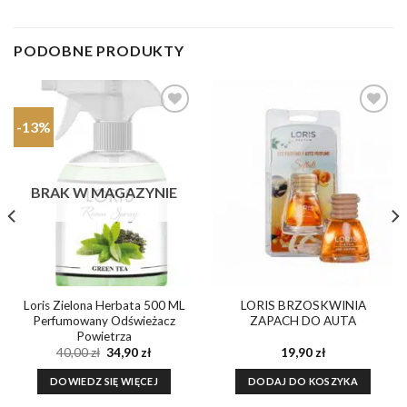
PODOBNE PRODUKTY
-13%
Dodaj do
Dodaj do
ulubionych
ulubionych
BRAK W MAGAZYNIE
Loris Zielona Herbata 500 ML
LORIS BRZOSKWINIA
Perfumowany Odświeżacz
ZAPACH DO AUTA
Powietrza
Pierwotna
Aktualna
40,00
zł
34,90
zł
19,90
zł
cena
cena
wynosiła:
wynosi:
DOWIEDZ SIĘ WIĘCEJ
DODAJ DO KOSZYKA
40,00 zł.
34,90 zł.