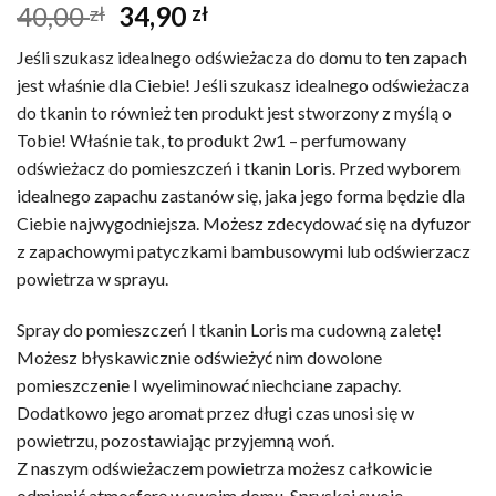
Pierwotna
Aktualna
40,00
34,90
zł
zł
cena
cena
Jeśli szukasz idealnego odświeżacza do domu to ten zapach
wynosiła:
wynosi:
jest właśnie dla Ciebie! Jeśli szukasz idealnego odświeżacza
40,00 zł.
34,90 zł.
do tkanin to również ten produkt jest stworzony z myślą o
Tobie! Właśnie tak, to produkt 2w1 – perfumowany
odświeżacz do pomieszczeń i tkanin Loris. Przed wyborem
idealnego zapachu zastanów się, jaka jego forma będzie dla
Ciebie najwygodniejsza. Możesz zdecydować się na dyfuzor
z zapachowymi patyczkami bambusowymi lub odświerzacz
powietrza w sprayu.
Spray do pomieszczeń I tkanin Loris ma cudowną zaletę!
Możesz błyskawicznie odświeżyć nim dowolone
pomieszczenie I wyeliminować niechciane zapachy.
Dodatkowo jego aromat przez długi czas unosi się w
powietrzu, pozostawiając przyjemną woń.
Z naszym odświeżaczem powietrza możesz całkowicie
odmienić atmosferę w swoim domu. Spryskaj swoje