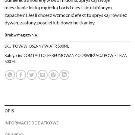
mieszkanie lekką mgiełką Loris i ciesz się ulubionym
zapachem! Jeśli chcesz wzmocnić efekt to spryskaj również
dywan, zasłony, pościel lub dowolne tkaniny.
Brak w magazynie
SKU:
POW/WIOSENNY WIATR 500ML
Kategorie:
DOM I AUTO
,
PERFUMOWANY ODŚWIEŻACZ POWIETRZA
500 ML
OPIS
INFORMACJE DODATKOWE
OPINIE (0)