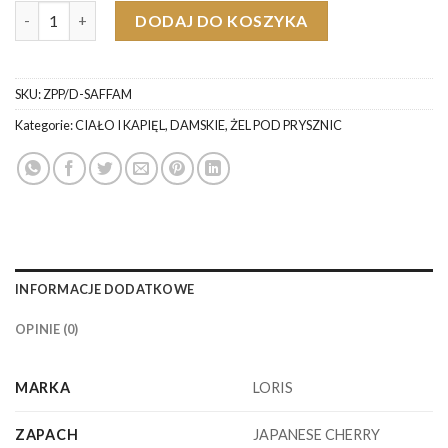
ilość Loris Saffron Amber Damski Żel Pod Prysznic
DODAJ DO KOSZYKA
SKU:
ZPP/D-SAFFAM
Kategorie:
CIAŁO I KAPIĘL
,
DAMSKIE
,
ŻEL POD PRYSZNIC
INFORMACJE DODATKOWE
OPINIE (0)
MARKA
LORIS
ZAPACH
JAPANESE CHERRY