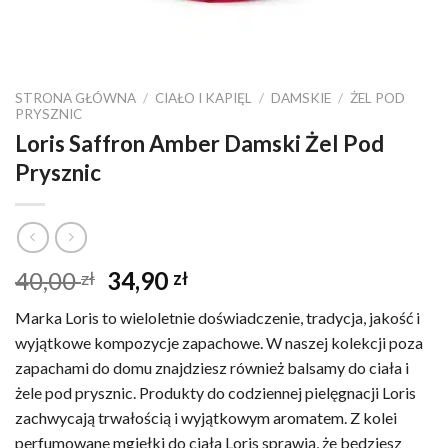
STRONA GŁÓWNA
/
CIAŁO I KAPIĘL
/
DAMSKIE
/
ŻEL POD
PRYSZNIC
Loris Saffron Amber Damski Żel Pod
Prysznic
Pierwotna
Aktualna
40,00
34,90
zł
zł
cena
cena
Marka Loris to wieloletnie doświadczenie, tradycja, jakość i
wynosiła:
wynosi:
wyjątkowe kompozycje zapachowe. W naszej kolekcji poza
40,00 zł.
34,90 zł.
zapachami do domu znajdziesz również balsamy do ciała i
żele pod prysznic. Produkty do codziennej pielęgnacji Loris
zachwycają trwałością i wyjątkowym aromatem. Z kolei
perfumowane mgiełki do ciała Loris sprawią, że będziesz