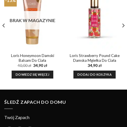
-13%
Dodaj do
Dodaj do
ulubionych
ulubionych
BRAK W MAGAZYNIE
Loris Honeymoon Damski
Loris Strawberry Pound Cake
Balsam Do Ciała
Damska Mgiełka Do Ciała
a
Pierwotna
Aktualna
40,00
zł
34,90
zł
34,90
zł
cena
cena
wynosiła:
wynosi:
DOWIEDZ SIĘ WIĘCEJ
DODAJ DO KOSZYKA
40,00 zł.
34,90 zł.
ŚLEDŹ ZAPACH DO DOMU
Twój Zapach