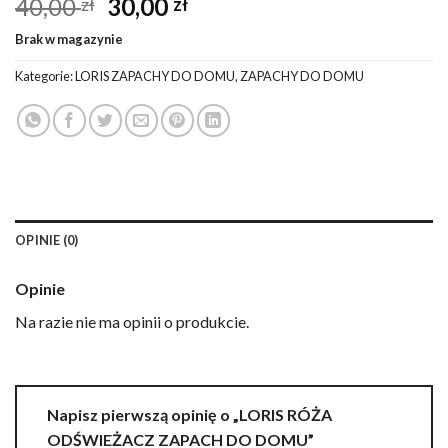
Pierwotna
Aktualna
40,00
30,00
zł
zł
cena
cena
Brak w magazynie
wynosiła:
wynosi:
40,00 zł.
30,00 zł.
Kategorie:
LORIS ZAPACHY DO DOMU
,
ZAPACHY DO DOMU
OPINIE (0)
Opinie
Na razie nie ma opinii o produkcie.
Napisz pierwszą opinię o „LORIS RÓŻA
ODŚWIEŻACZ ZAPACH DO DOMU”