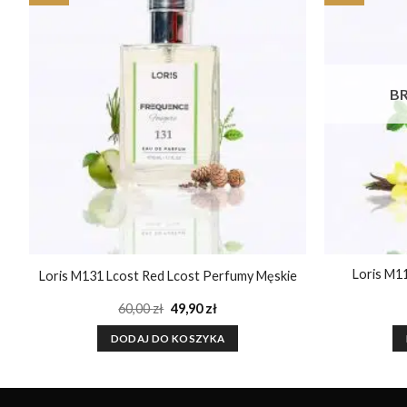
Dodaj do
ulubionych
B
Loris M11
Loris M131 Lcost Red Lcost Perfumy Męskie
Pierwotna
Aktualna
60,00
zł
49,90
zł
cena
cena
wynosiła:
wynosi:
DODAJ DO KOSZYKA
60,00 zł.
49,90 zł.