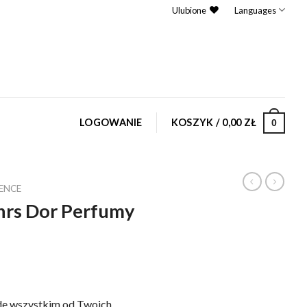
Ulubione
Languages
LOGOWANIE
KOSZYK /
0,00
ZŁ
0
ENCE
hrs Dor Perfumy
de wszystkim od Twoich