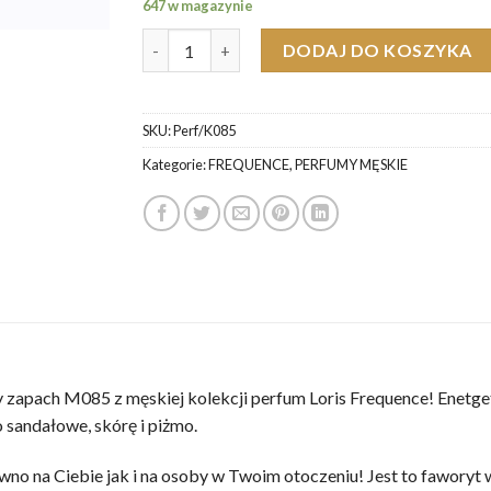
647 w magazynie
ilość Loris M085 Fahrenheiit Chrs Dor Perfumy
DODAJ DO KOSZYKA
SKU:
Perf/K085
Kategorie:
FREQUENCE
,
PERFUMY MĘSKIE
 zapach M085 z męskiej kolekcji perfum Loris Frequence! Enetge
sandałowe, skórę i piżmo.
wno na Ciebie jak i na osoby w Twoim otoczeniu! Jest to faworyt 