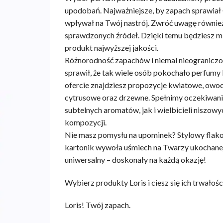
wynosiła:
wynosi:
upodobań. Najważniejsze, by zapach sprawiał 
60,00 zł.
49,90 zł.
wpływał na Twój nastrój. Zwróć uwagę również
sprawdzonych źródeł. Dzięki temu będziesz m
produkt najwyższej jakości.
Różnorodność zapachów i niemal nieogranicz
sprawił, że tak wiele osób pokochało perfumy 
ofercie znajdziesz propozycje kwiatowe, owoc
cytrusowe oraz drzewne. Spełnimy oczekiwan
subtelnych aromatów, jak i wielbicieli niszow
kompozycji.
Nie masz pomysłu na upominek? Stylowy flak
kartonik wywoła uśmiech na Twarzy ukochanej 
uniwersalny – doskonały na każdą okazję!
Wybierz produkty Loris i ciesz się ich trwałośc
Loris! Twój zapach.