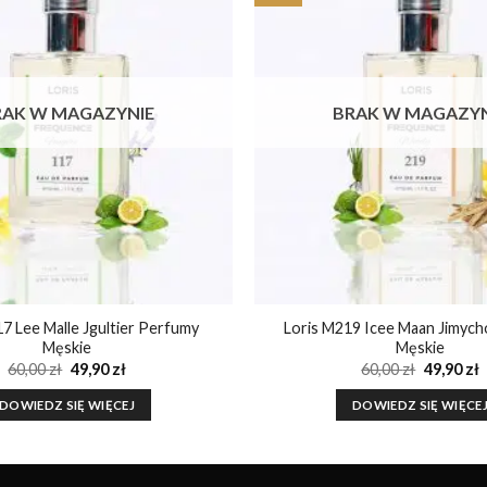
Dodaj do
ulubionych
RAK W MAGAZYNIE
BRAK W MAGAZYN
7 Lee Malle Jgultier Perfumy
Loris M219 Icee Maan Jimyc
Męskie
Męskie
Pierwotna
Aktualna
Pierwot
A
60,00
zł
49,90
zł
60,00
zł
49,90
zł
cena
cena
cena
c
wynosiła:
wynosi:
wynosiła
w
DOWIEDZ SIĘ WIĘCEJ
DOWIEDZ SIĘ WIĘCE
60,00 zł.
49,90 zł.
60,00 zł.
4