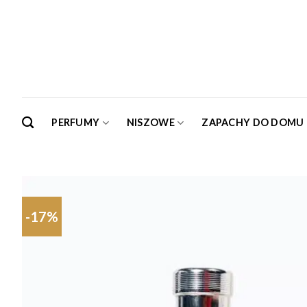
Skip
to
content
PERFUMY
NISZOWE
ZAPACHY DO DOMU
-17%