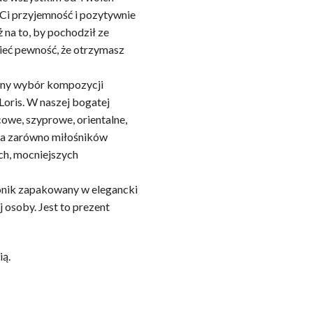
Ci przyjemność i pozytywnie
 na to, by pochodził ze
ieć pewność, że otrzymasz
ony wybór kompozycji
Loris. W naszej bogatej
owe, szyprowe, orientalne,
ia zarówno miłośników
ych, mocniejszych
onik zapakowany w elegancki
osoby. Jest to prezent
ią.