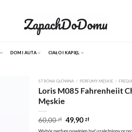
DOM I AUTA
CIAŁO I KAPIĘL
STRONA GŁÓWNA
/
PERFUMY MĘSKIE
/
FREQU
Loris M085 Fahrenheiit C
Męskie
Dodaj do
ulubionych
Pierwotna
Aktualna
60,00
49,90
zł
zł
cena
cena
Wybór perfum powinien być uzależniony prze