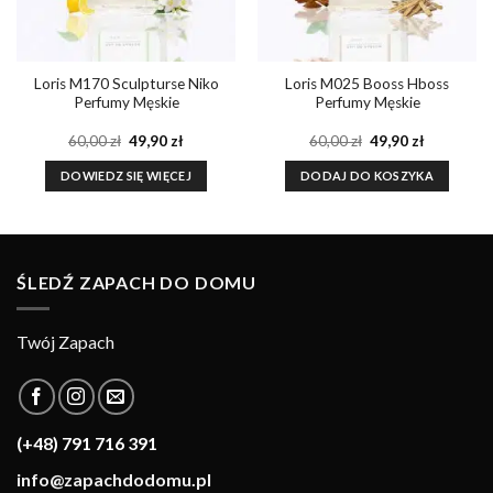
Loris M170 Sculpturse Niko
Loris M025 Booss Hboss
Perfumy Męskie
Perfumy Męskie
a
Pierwotna
Aktualna
Pierwotna
Aktualna
60,00
zł
49,90
zł
60,00
zł
49,90
zł
cena
cena
cena
cena
wynosiła:
wynosi:
wynosiła:
wynosi:
DOWIEDZ SIĘ WIĘCEJ
DODAJ DO KOSZYKA
60,00 zł.
49,90 zł.
60,00 zł.
49,90 zł.
ŚLEDŹ ZAPACH DO DOMU
Twój Zapach
(+48) 791 716 391
info@zapachdodomu.pl