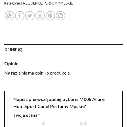
Kategorie:
FREQUENCE
,
PERFUMY MĘSKIE
OPINIE (0)
Opinie
Na razie nie ma opinii o produkcie.
Napisz pierwszą opinię o „Loris M008 Allure
Hom Sport Canel Perfumy Męskie”
Twoja ocena
*
1 z 5 gwiazdek
2 z 5 gwiazdek