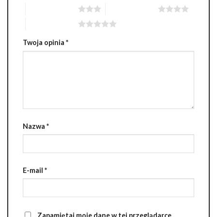
3 z 5 gwiazdek
4 z 5 gwiazdek
5 z 5 gwiazdek
Twoja opinia
*
Nazwa
*
E-mail
*
Zapamiętaj moje dane w tej przeglądarce