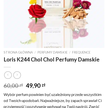
STRONA GŁÓWNA
/
PERFUMY DAMSKIE
/
FREQUENCE
Loris K244 Chol Chol Perfumy Damskie
Pierwotna
Aktualna
60,00
49,90
zł
zł
cena
cena
Wybór perfum powinien być uzależniony przede wszystkim
wynosiła:
wynosi:
od Twoich upodobań. Najważniejsze, by zapach sprawiał Ci
60,00 zł.
49,90 zł.
przyjemność i pozytywnie wpływał na Twój nastrój. Zwróć