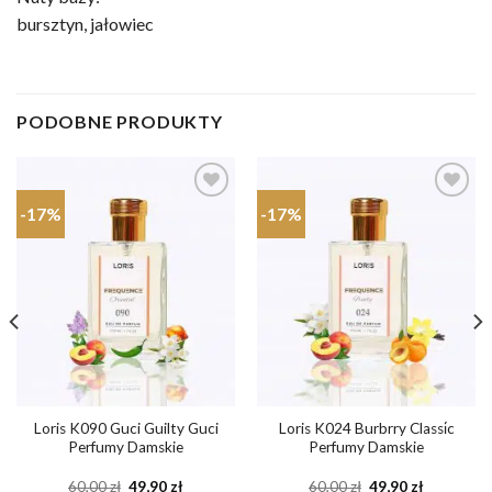
bursztyn, jałowiec
PODOBNE PRODUKTY
-17%
-17%
Dodaj do
Dodaj do
ulubionych
ulubionych
Loris K090 Guci Guilty Guci
Loris K024 Burbrry Classi̇c
Perfumy Damskie
Perfumy Damskie
a
Pierwotna
Aktualna
Pierwotna
Aktualna
60,00
zł
49,90
zł
60,00
zł
49,90
zł