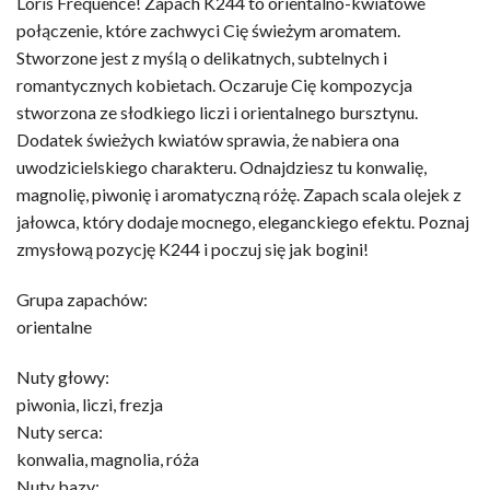
Loris Frequence! Zapach K244 to orientalno-kwiatowe
połączenie, które zachwyci Cię świeżym aromatem.
Stworzone jest z myślą o delikatnych, subtelnych i
romantycznych kobietach. Oczaruje Cię kompozycja
stworzona ze słodkiego liczi i orientalnego bursztynu.
Dodatek świeżych kwiatów sprawia, że nabiera ona
uwodzicielskiego charakteru. Odnajdziesz tu konwalię,
magnolię, piwonię i aromatyczną różę. Zapach scala olejek z
jałowca, który dodaje mocnego, eleganckiego efektu. Poznaj
zmysłową pozycję K244 i poczuj się jak bogini!
Grupa zapachów:
orientalne
Nuty głowy:
piwonia, liczi, frezja
Nuty serca:
konwalia, magnolia, róża
Nuty bazy: