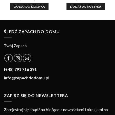
cena
cena
cena
cena
wynosiła:
wynosi:
wynosiła:
wynosi:
DODAJ DO KOSZYKA
DODAJ DO KOSZYKA
60,00 zł.
49,90 zł.
60,00 zł.
49,90 zł.
ŚLEDŹ ZAPACH DO DOMU
Twój Zapach
(+48) 791 716 391
info@zapachdodomu.pl
ZAPISZ SIĘ DO NEWSLETTERA
Zarejestruj się i bądź na bieżąco z nowościami i okazjami na