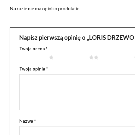
Na razie nie ma opinii o produkcie.
Napisz pierwszą opinię o „LORIS DRZ
Twoja ocena
*
1 z 5 gwiazdek
2 z 5 gwiazdek
3 z 5 gwiazdek
Twoja opinia
*
Nazwa
*