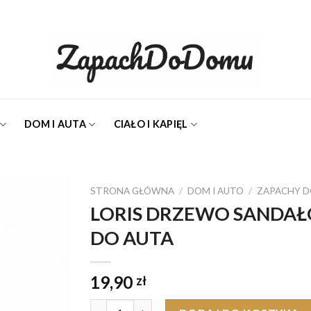
DOM I AUTA
CIAŁO I KAPIĘL
STRONA GŁÓWNA
/
DOM I AUTO
/
ZAPACHY D
LORIS DRZEWO SANDA
DO AUTA
Dodaj do
ulubionych
19,90
zł
ilość LORIS DRZEWO SANDAŁOWE ZAPACH D