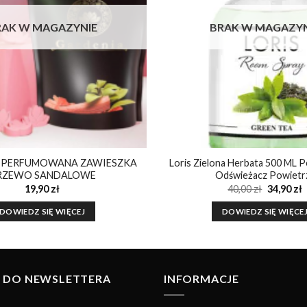
RAK W MAGAZYNIE
BRAK W MAGAZYN
 PERFUMOWANA ZAWIESZKA
Loris Zielona Herbata 500 ML
RZEWO SANDALOWE
Odświeżacz Powietr
Pierwot
A
19,90
zł
40,00
zł
34,90
zł
cena
c
wynosiła
w
DOWIEDZ SIĘ WIĘCEJ
DOWIEDZ SIĘ WIĘCE
40,00 zł.
3
IĘ DO NEWSLETTERA
INFORMACJE