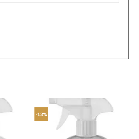
-13%
Dodaj do
Dodaj do
ulubionych
ulubionych