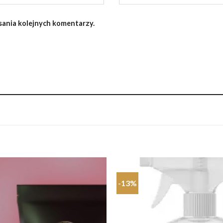
sania kolejnych komentarzy.
-13%
Dodaj do
ulubionych