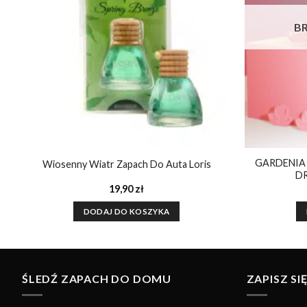
B
GARDENIA
Wiosenny Wiatr Zapach Do Auta Loris
D
19,90
zł
DODAJ DO KOSZYKA
ŚLEDŹ ZAPACH DO DOMU
ZAPISZ S