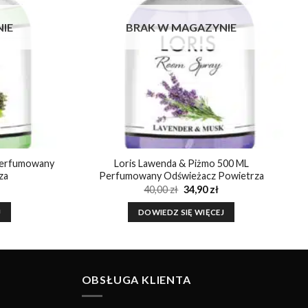
IE
BRAK W MAGAZYNIE
 Perfumowany
Loris Lawenda & Piżmo 500 ML
za
Perfumowany Odświeżacz Powietrza
na
ktualna
Pierwotna
Aktualna
40,00
zł
34,90
zł
ena
cena
cena
:
ynosi:
wynosiła:
wynosi:
J
DOWIEDZ SIĘ WIĘCEJ
4,90 zł.
40,00 zł.
34,90 zł.
OBSŁUGA KLIENTA