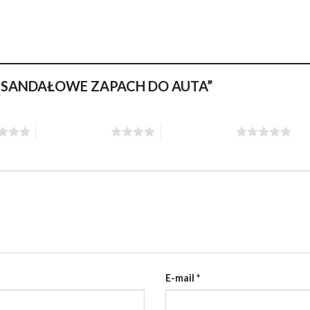
EWO SANDAŁOWE ZAPACH DO AUTA”
4 z 5 gwiazdek
5 z 5 gwiazdek
E-mail
*