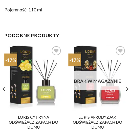
Pojemność: 110 ml
PODOBNE PRODUKTY
-17%
-17%
Dodaj do
Dodaj do
ulubionych
ulubionych
BRAK W MAGAZYNIE
LORIS CYTRYNA
LORIS AFRODYZJAK
ODŚWIEŻACZ ZAPACH DO
ODŚWIEŻACZ ZAPACH DO
DOMU
DOMU