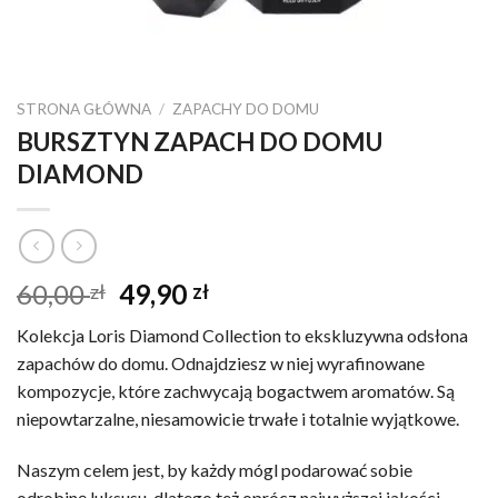
STRONA GŁÓWNA
/
ZAPACHY DO DOMU
BURSZTYN ZAPACH DO DOMU
DIAMOND
Pierwotna
Aktualna
60,00
49,90
zł
zł
cena
cena
Kolekcja Loris Diamond Collection to ekskluzywna odsłona
wynosiła:
wynosi:
zapachów do domu. Odnajdziesz w niej wyrafinowane
60,00 zł.
49,90 zł.
kompozycje, które zachwycają bogactwem aromatów. Są
niepowtarzalne, niesamowicie trwałe i totalnie wyjątkowe.
Naszym celem jest, by każdy mógl podarować sobie
odrobinę luksusu, dlatego też oprócz najwyższej jakości