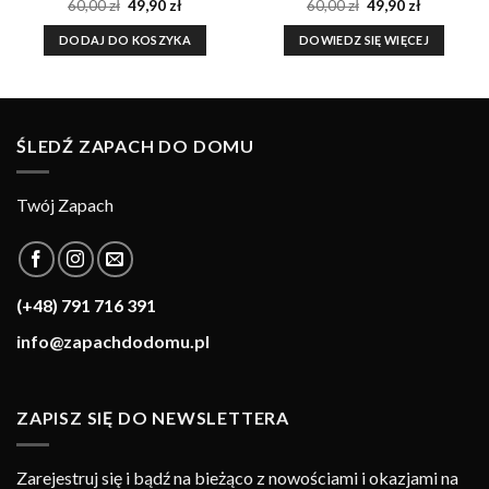
a
Pierwotna
Aktualna
Pierwotna
Aktualna
60,00
zł
49,90
zł
60,00
zł
49,90
zł
cena
cena
cena
cena
wynosiła:
wynosi:
wynosiła:
wynosi:
DODAJ DO KOSZYKA
DOWIEDZ SIĘ WIĘCEJ
60,00 zł.
49,90 zł.
60,00 zł.
49,90 zł.
ŚLEDŹ ZAPACH DO DOMU
Twój Zapach
(+48) 791 716 391
info@zapachdodomu.pl
ZAPISZ SIĘ DO NEWSLETTERA
Zarejestruj się i bądź na bieżąco z nowościami i okazjami na