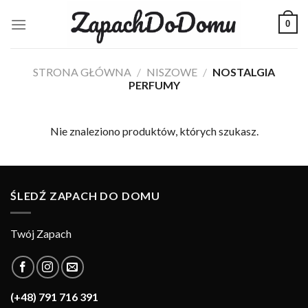
Skip
0
to
content
STRONA GŁÓWNA
/
NISZOWE
/
NOSTALGIA
PERFUMY
Nie znaleziono produktów, których szukasz.
ŚLEDŹ ZAPACH DO DOMU
Twój Zapach
(+48) 791 716 391