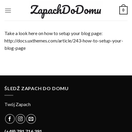
Skip
0
to
content
Take a look here on how to setup your blog page:
http://docs.uxthemes.com/article/243-how-to-setup-your-
blog-page
ŚLEDŹ ZAPACH DO DOMU
Twój Zapach
(+48) 791 716 391